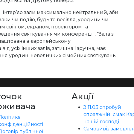
ходяться на другому поверсі.
іб. Інтер’єр зали максимально нейтральний, аби
маки чи подію, будь то весілля, уродини чи
м світлом, екраном, проектором та
едення святкування чи конференції . “Зала з
облаштована в європейському
ід усіх інших залів, затишна і зручна, має
ння уродин, невеличких сімейних святкувань
точок
Акції
оживача
З 11.03 спробуй
справжній смак Кар
Політика
нашій господі
конфіденційності
Самовивіз замовлен
Договір публічної