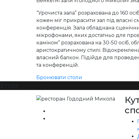
Бенкетні зали «Голодного Миколи» зна
“Урочиста зала” розрахована до 160 ос
кожен міг прикрасити зал під власні с
конференція. Зала обладнана сценічни
мікрофонами, яких достатньо для пров
каміном” розрахована на 30-50 осіб, 
аристократичному стилі. Відокремлена в
власний балкон. Підійде для проведе
та конференцій.
Бронювати столи
Error
Ку
сп