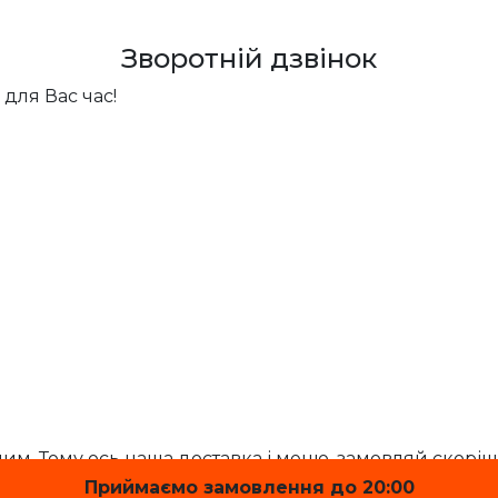
Зворотній дзвінок
для Вас час!
м. Тому ось наша доставка і меню, замовляй скоріш
Приймаємо замовлення до 20:00