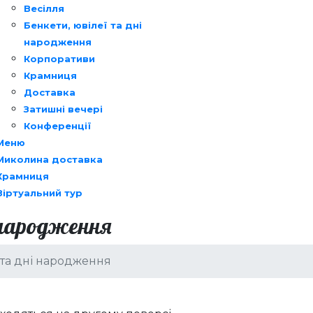
Весілля
Бенкети, ювілеї та дні
народження
Корпоративи
Крамниця
Доставка
Затишні вечері
Конференції
Меню
Миколина доставка
Крамниця
Віртуальний тур
 народження
 та дні народження