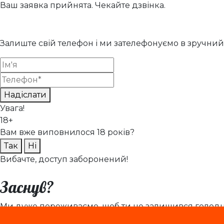
Ваш заявка прийнята. Чекайте дзвінка.
Залиште свій телефон і ми зателефонуємо в зручний 
Надіслати
Увага!
18+
Вам вже виповнилося 18 років?
Так
Ні
Вибачте, доступ заборонений!
Заснув?
Ми дуже переживаємо, щоб ти не залишився голодни