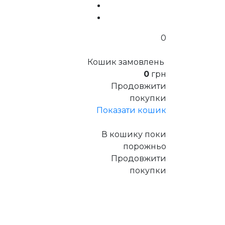
0
Кошик замовлень
0
грн
Продовжити
покупки
Показати кошик
В кошику поки
порожньо
Продовжити
покупки