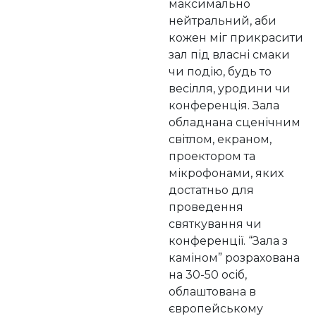
максимально
нейтральний, аби
кожен міг прикрасити
зал під власні смаки
чи подію, будь то
весілля, уродини чи
конференція. Зала
обладнана сценічним
світлом, екраном,
проектором та
мікрофонами, яких
достатньо для
проведення
святкування чи
конференції. “Зала з
каміном” розрахована
на 30-50 осіб,
облаштована в
європейському