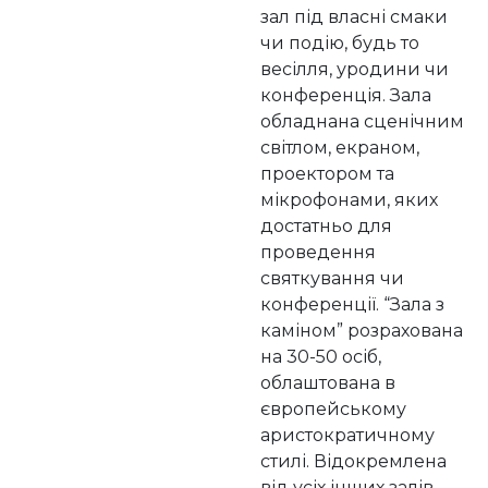
зал під власні смаки
чи подію, будь то
весілля, уродини чи
конференція. Зала
обладнана сценічним
світлом, екраном,
проектором та
мікрофонами, яких
достатньо для
проведення
святкування чи
конференції. “Зала з
каміном” розрахована
на 30-50 осіб,
облаштована в
європейському
аристократичному
стилі. Відокремлена
від усіх інших залів,