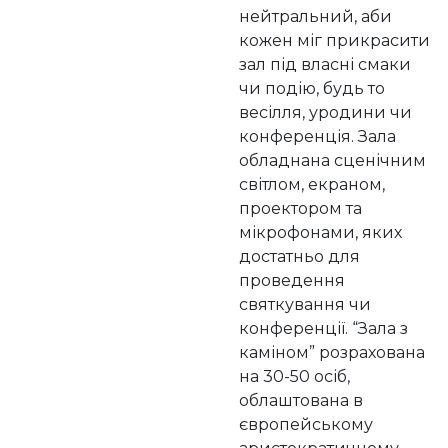
нейтральний, аби
кожен міг прикрасити
зал під власні смаки
чи подію, будь то
весілля, уродини чи
конференція. Зала
обладнана сценічним
світлом, екраном,
проектором та
мікрофонами, яких
достатньо для
проведення
святкування чи
конференції. “Зала з
каміном” розрахована
на 30-50 осіб,
облаштована в
європейському