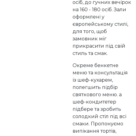
осіб, до гучних вечірок
на 160 - 180 осіб. Зали
оформлені у
європейському стилі,
для того, щоб
замовник міг
прикрасити під свій
стиль та смак.
Окреме бенкетне
меню та консультація
із шеф-кухарем,
полегшить підбір
святкового меню. а
шеф-кондитетер
підбере та зробить
солодкий стіл під всі
смаки. Пропонуємо
випікання тортів,