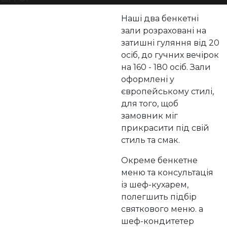
Наші два бенкетні
зали розраховані на
затишні гуляння від 20
осіб, до гучних вечірок
на 160 - 180 осіб. Зали
оформлені у
європейському стилі,
для того, щоб
замовник міг
прикрасити під свій
стиль та смак.
Окреме бенкетне
меню та консультація
із шеф-кухарем,
полегшить підбір
святкового меню. а
шеф-кондитетер