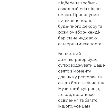
підбере та зробить
солодкий стіл під всі
смаки. Пропонуємо
випікання тортів,
будь-якого декору та
розміру або ж кенді-
бар стане чудовою
альтернативою торта.
Бенкетний
адміністратор буде
супроводжувати Ваше
свято з моменту
дзвінка у ресторан та
аж до його закінчення.
Музичний супровід,
декор, додатквое
освілення та багато
іншого, усе Вам