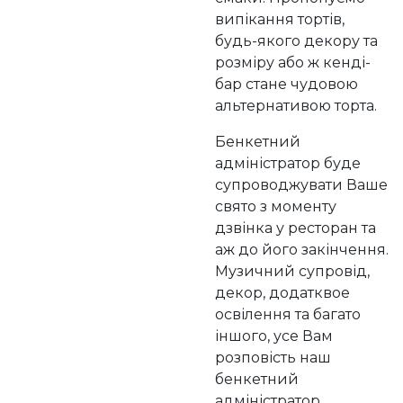
випікання тортів,
будь-якого декору та
розміру або ж кенді-
бар стане чудовою
альтернативою торта.
Бенкетний
адміністратор буде
супроводжувати Ваше
свято з моменту
дзвінка у ресторан та
аж до його закінчення.
Музичний супровід,
декор, додатквое
освілення та багато
іншого, усе Вам
розповість наш
бенкетний
адміністратор,