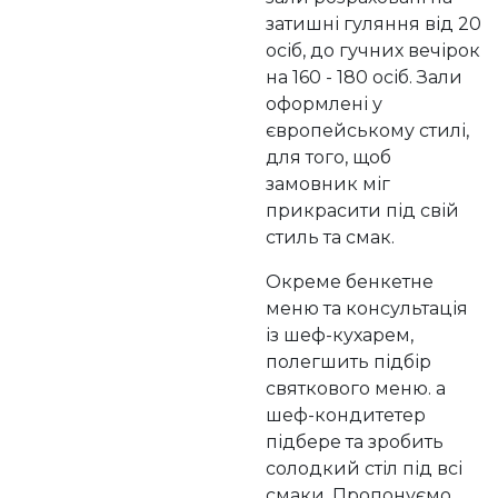
затишні гуляння від 20
осіб, до гучних вечірок
на 160 - 180 осіб. Зали
оформлені у
європейському стилі,
для того, щоб
замовник міг
прикрасити під свій
стиль та смак.
Окреме бенкетне
меню та консультація
із шеф-кухарем,
полегшить підбір
святкового меню. а
шеф-кондитетер
підбере та зробить
солодкий стіл під всі
смаки. Пропонуємо