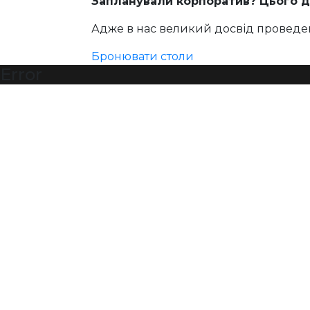
Запланували корпоратив? Цього д
Адже в нас великий досвід проведен
Бронювати столи
Error