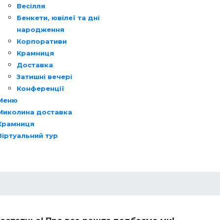
Весілля
Бенкети, ювілеї та дні
народження
Корпоративи
Крамниця
Доставка
Затишні вечері
Конференції
Меню
Миколина доставка
Крамниця
Віртуальний тур