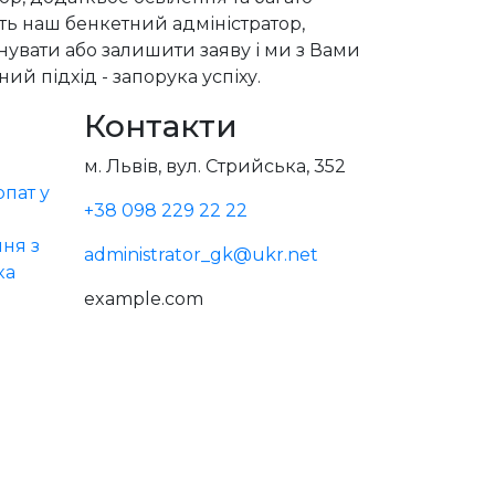
сть наш бенкетний адміністратор,
увати або залишити заяву і ми з Вами
ий підхід - запорука успіху.
Контакти
м. Львів, вул. Стрийська, 352
пат у
+38 098 229 22 22
ня з
administrator_gk@ukr.net
ка
example.com