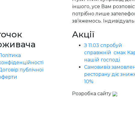
іншого, усе Вам розпові
потрібно лише зателефон
зв’яжемось. Індивідуальн
точок
Акції
оживача
З 11.03 спробуй
справжній смак Кар
Політика
нашій господі
конфіденційності
Самовивіз замовлен
Договір публічної
ресторану діє зниж
оферти
10%
Розробка сайту