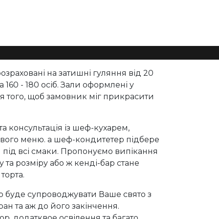
розраховані на затишні гуляння від 20
а 160 - 180 осіб. Зали оформлені у
я того, щоб замовник міг прикрасити
а консультація із шеф-кухарем,
ового меню. а шеф-кондитетер підбере
л під всі смаки. Пропонуємо випікання
у та розміру або ж кенді-бар стане
торта.
р буде супроводжувати Ваше свято з
ран та аж до його закінчення.
р, додатквое освілення та багато