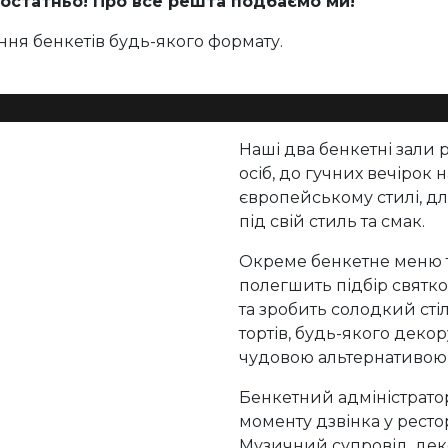
остатньо! Про все решта подбаємо ми!
ня бенкетів будь-якого формату.
Наші два бенкетні зали 
осіб, до гучних вечірок н
європейському стилі, дл
під свій стиль та смак.
Окреме бенкетне меню т
полегшить підбір святк
та зробить солодкий сті
тортів, будь-якого декор
чудовою альтернативою 
Бенкетний адміністрато
моменту дзвінка у ресто
Музичний супровід, деко