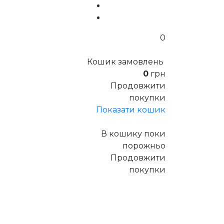
0
Кошик замовлень
0
грн
Продовжити
покупки
Показати кошик
В кошику поки
порожньо
Продовжити
покупки