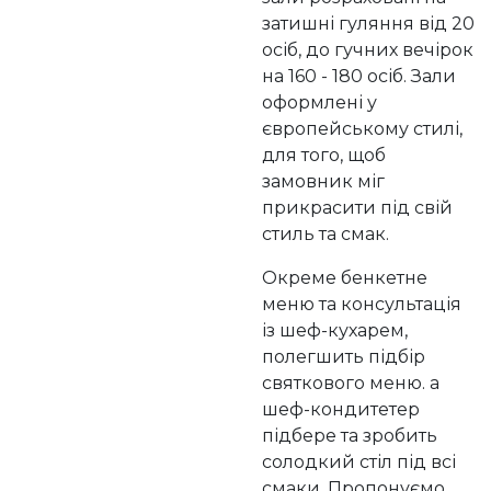
затишні гуляння від 20
осіб, до гучних вечірок
на 160 - 180 осіб. Зали
оформлені у
європейському стилі,
для того, щоб
замовник міг
прикрасити під свій
стиль та смак.
Окреме бенкетне
меню та консультація
із шеф-кухарем,
полегшить підбір
святкового меню. а
шеф-кондитетер
підбере та зробить
солодкий стіл під всі
смаки. Пропонуємо