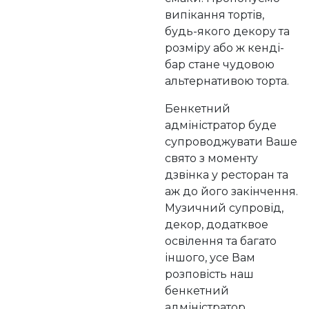
випікання тортів,
будь-якого декору та
розміру або ж кенді-
бар стане чудовою
альтернативою торта.
Бенкетний
адміністратор буде
супроводжувати Ваше
свято з моменту
дзвінка у ресторан та
аж до його закінчення.
Музичний супровід,
декор, додатквое
освілення та багато
іншого, усе Вам
розповість наш
бенкетний
адміністратор,