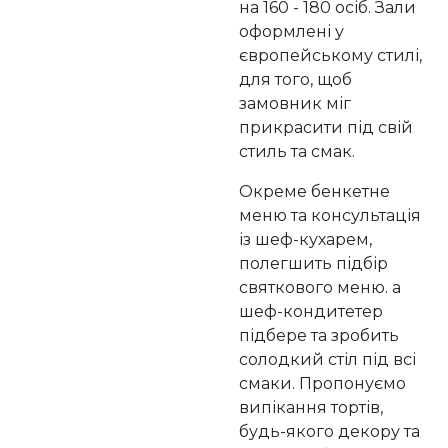
на 160 - 180 осіб. Зали
оформлені у
європейському стилі,
для того, щоб
замовник міг
прикрасити під свій
стиль та смак.
Окреме бенкетне
меню та консультація
із шеф-кухарем,
полегшить підбір
святкового меню. а
шеф-кондитетер
підбере та зробить
солодкий стіл під всі
смаки. Пропонуємо
випікання тортів,
будь-якого декору та