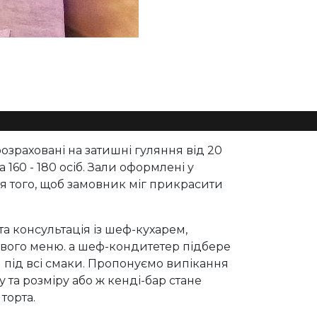
розраховані на затишні гуляння від 20
а 160 - 180 осіб. Зали оформлені у
я того, щоб замовник міг прикрасити
а консультація із шеф-кухарем,
ового меню. а шеф-кондитетер підбере
л під всі смаки. Пропонуємо випікання
у та розміру або ж кенді-бар стане
торта.