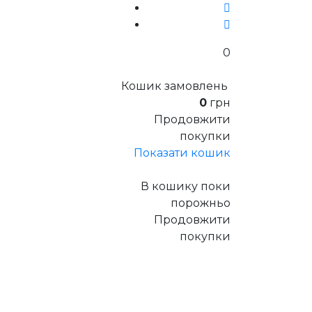
0
Кошик замовлень
0
грн
Продовжити
покупки
Показати кошик
В кошику поки
порожньо
Продовжити
покупки