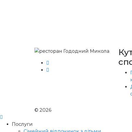
Ку
сп
© 2026
Голодний Микола
Послуги
Сімейний відпочинок з дітьми