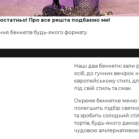
остатньо! Про все решта подбаємо ми!
ня бенкетів будь-якого формату.
Наші два бенкетні зали 
осіб, до гучних вечірок н
європейському стилі, дл
під свій стиль та смак.
Окреме бенкетне меню т
полегшить підбір святк
та зробить солодкий сті
тортів, будь-якого декор
чудовою альтернативою 