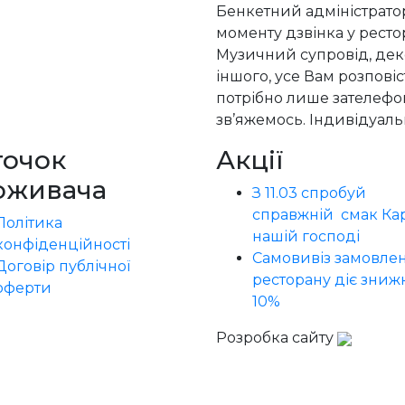
Бенкетний адміністрато
моменту дзвінка у ресто
Музичний супровід, деко
іншого, усе Вам розпові
потрібно лише зателефон
зв’яжемось. Індивідуальн
точок
Акції
оживача
З 11.03 спробуй
справжній смак Кар
Політика
нашій господі
конфіденційності
Самовивіз замовлен
Договір публічної
ресторану діє зниж
оферти
10%
Розробка сайту