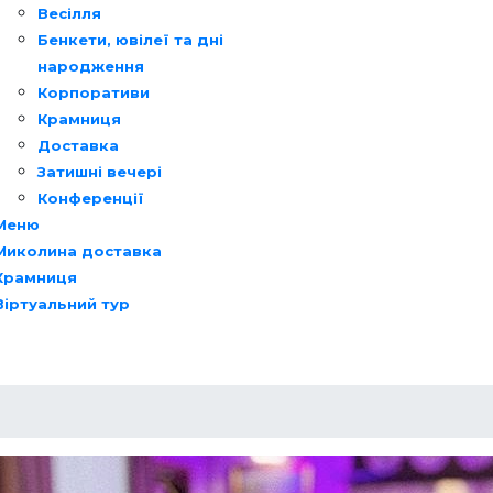
Весілля
Бенкети, ювілеї та дні
народження
Корпоративи
Крамниця
Доставка
Затишні вечері
Конференції
Меню
Миколина доставка
Крамниця
Віртуальний тур