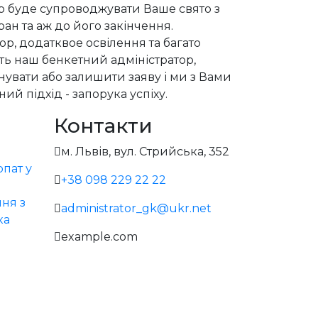
р буде супроводжувати Ваше свято з
ран та аж до його закінчення.
р, додатквое освілення та багато
сть наш бенкетний адміністратор,
увати або залишити заяву і ми з Вами
ий підхід - запорука успіху.
Контакти
м. Львів, вул. Стрийська, 352
пат у
+38 098 229 22 22
ня з
administrator_gk@ukr.net
ка
example.com