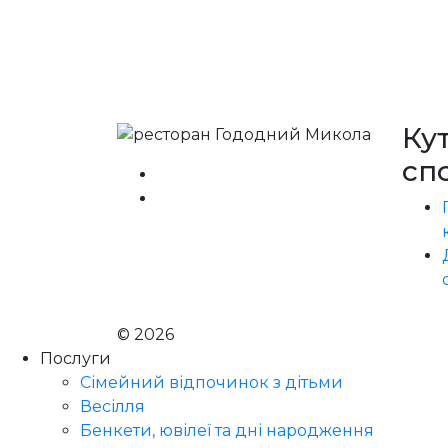
Ку
сп
© 2026
Голодний Микола
Послуги
Сімейний відпочинок з дітьми
Весілля
Бенкети, ювілеї та дні народження