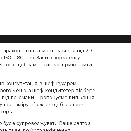
розраховані на затишні гуляння від 20
а 160 - 180 осіб. Зали оформлені у
я того, щоб замовник міг прикрасити
а консультація із шеф-кухарем,
ового меню. а шеф-кондитетер підбере
л під всі смаки. Пропонуємо випікання
у та розміру або ж кенді-бар стане
торта.
р буде супроводжувати Ваше свято з
ран та аж до його закінчення.