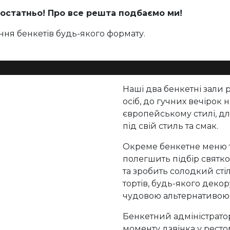
остатньо! Про все решта подбаємо ми!
ня бенкетів будь-якого формату.
Наші два бенкетні зали 
осіб, до гучних вечірок н
європейському стилі, дл
під свій стиль та смак.
Окреме бенкетне меню т
полегшить підбір святк
та зробить солодкий сті
тортів, будь-якого декор
чудовою альтернативою 
Бенкетний адміністрато
моменту дзвінка у ресто