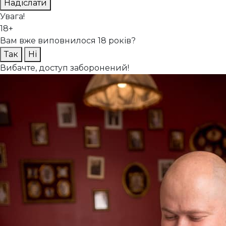
Надіслати
Увага!
18+
Вам вже виповнилося 18 років?
Так
Ні
Вибачте, доступ заборонений!