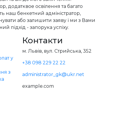
р, додатквое освілення та багато
сть наш бенкетний адміністратор,
увати або залишити заяву і ми з Вами
ий підхід - запорука успіху.
Контакти
м. Львів, вул. Стрийська, 352
пат у
+38 098 229 22 22
ня з
administrator_gk@ukr.net
ка
example.com