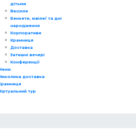
дітьми
Весілля
Бенкети, ювілеї та дні
народження
Корпоративи
Крамниця
Доставка
Затишні вечері
Конференції
Меню
Миколина доставка
Крамниця
Віртуальний тур