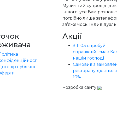
Музичний супровід, деко
іншого, усе Вам розпові
потрібно лише зателефон
зв’яжемось. Індивідуальн
точок
Акції
оживача
З 11.03 спробуй
справжній смак Кар
Політика
нашій господі
конфіденційності
Самовивіз замовлен
Договір публічної
ресторану діє зниж
оферти
10%
Розробка сайту