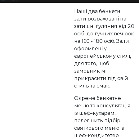
Наші два бенкетні
зали розраховані на
затишні гуляння від 20
осіб, до гучних вечірок
на 160 - 180 осіб. Зали
оформлені у
європейському стилі,
для того, щоб
замовник міг
прикрасити під свій
стиль та смак.
Окреме бенкетне
меню та консультація
із шеф-кухарем,
полегшить підбір
святкового меню. а
шеф-кондитетер