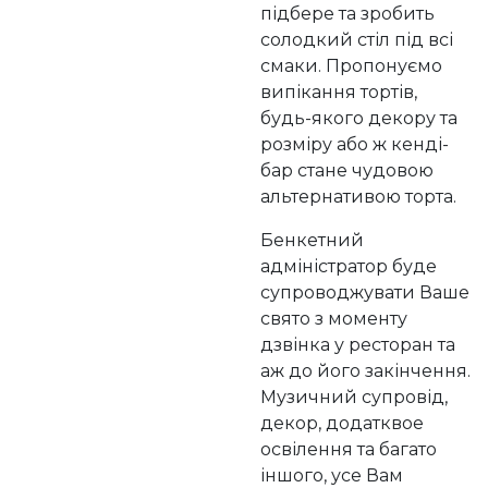
підбере та зробить
солодкий стіл під всі
смаки. Пропонуємо
випікання тортів,
будь-якого декору та
розміру або ж кенді-
бар стане чудовою
альтернативою торта.
Бенкетний
адміністратор буде
супроводжувати Ваше
свято з моменту
дзвінка у ресторан та
аж до його закінчення.
Музичний супровід,
декор, додатквое
освілення та багато
іншого, усе Вам