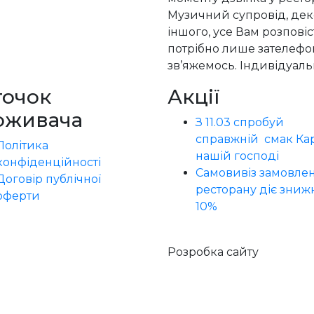
Музичний супровід, деко
іншого, усе Вам розпові
потрібно лише зателефон
зв’яжемось. Індивідуальн
точок
Акції
оживача
З 11.03 спробуй
справжній смак Кар
Політика
нашій господі
конфіденційності
Самовивіз замовлен
Договір публічної
ресторану діє зниж
оферти
10%
Розробка сайту