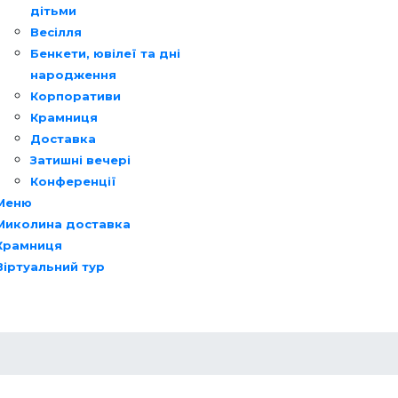
дітьми
Весілля
Бенкети, ювілеї та дні
народження
Корпоративи
Крамниця
Доставка
Затишні вечері
Конференції
Меню
Миколина доставка
Крамниця
Віртуальний тур