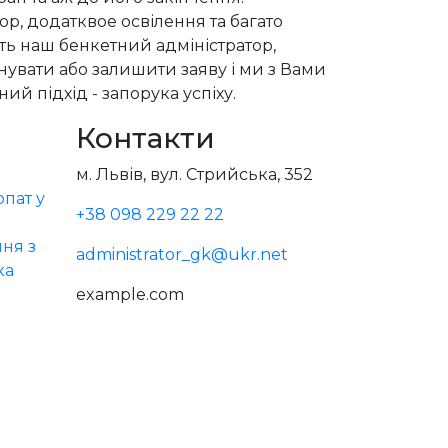
р, додатквое освілення та багато
сть наш бенкетний адміністратор,
увати або залишити заяву і ми з Вами
ий підхід - запорука успіху.
Контакти
м. Львів, вул. Стрийська, 352
пат у
+38 098 229 22 22
ня з
administrator_gk@ukr.net
ка
example.com