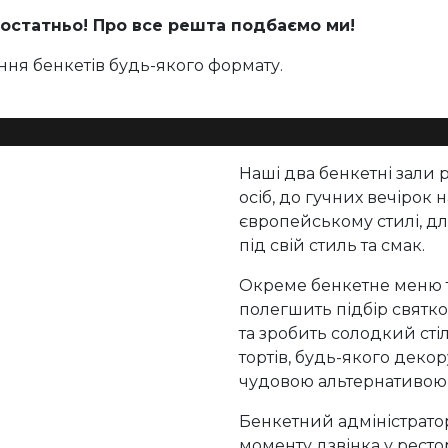
остатньо! Про все решта подбаємо ми!
ня бенкетів будь-якого формату.
Наші два бенкетні зали 
осіб, до гучних вечірок н
європейському стилі, дл
під свій стиль та смак.
Окреме бенкетне меню т
полегшить підбір святк
та зробить солодкий сті
тортів, будь-якого декор
чудовою альтернативою 
Бенкетний адміністрато
моменту дзвінка у ресто