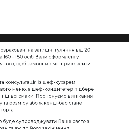
розраховані на затишні гуляння від 20
а 160 - 180 осіб. Зали оформлені у
я того, щоб замовник міг прикрасити
а консультація із шеф-кухарем,
ового меню. а шеф-кондитетер підбере
л під всі смаки. Пропонуємо випікання
у та розміру або ж кенді-бар стане
торта.
р буде супроводжувати Ваше свято з
ран та аж до його закінчення.