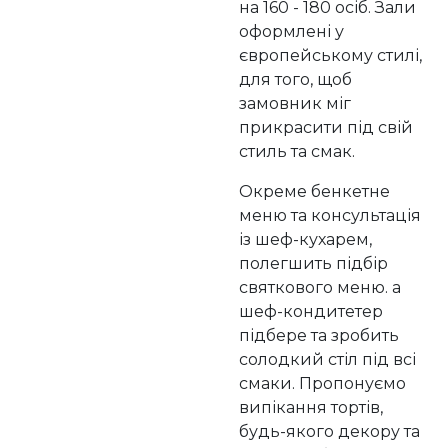
на 160 - 180 осіб. Зали
оформлені у
європейському стилі,
для того, щоб
замовник міг
прикрасити під свій
стиль та смак.
Окреме бенкетне
меню та консультація
із шеф-кухарем,
полегшить підбір
святкового меню. а
шеф-кондитетер
підбере та зробить
солодкий стіл під всі
смаки. Пропонуємо
випікання тортів,
будь-якого декору та