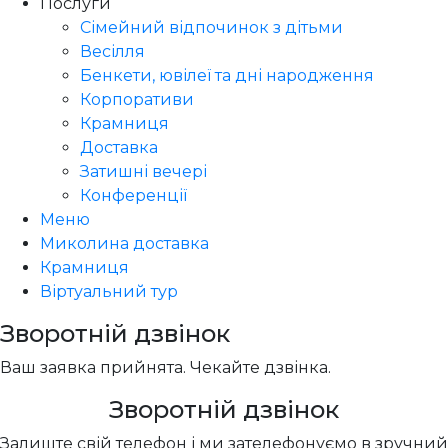
Послуги
Сімейний відпочинок з дітьми
Весілля
Бенкети, ювілеї та дні народження
Корпоративи
Крамниця
Доставка
Затишні вечері
Конференції
Меню
Миколина доставка
Крамниця
Віртуальний тур
Зворотній дзвінок
Ваш заявка прийнята. Чекайте дзвінка.
Зворотній дзвінок
Залиште свій телефон і ми зателефонуємо в зручний