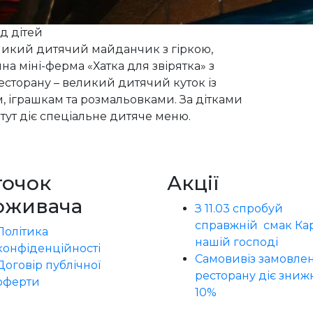
д дітей
еликий дитячий майданчик з гіркою,
на міні-ферма «Хатка для звірятка» з
есторану – великий дитячий куток із
іграшкам та розмальовками. За дітками
 тут діє спеціальне дитяче меню.
точок
Акції
оживача
З 11.03 спробуй
справжній смак Кар
Політика
нашій господі
конфіденційності
Самовивіз замовлен
Договір публічної
ресторану діє зниж
оферти
10%