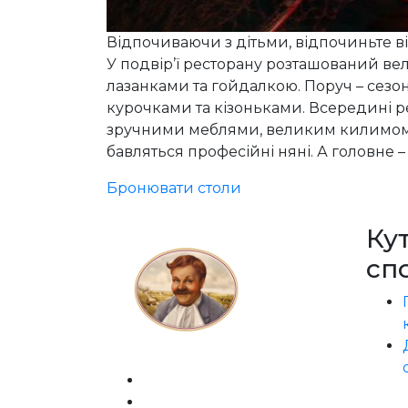
Відпочиваючи з дітьми, відпочиньте ві
У подвір’ї ресторану розташований в
лазанками та гойдалкою. Поруч – сезон
курочками та кізоньками. Всередині р
зручними меблями, великим килимом, 
бавляться професійні няні. А головне –
Бронювати столи
Ку
сп