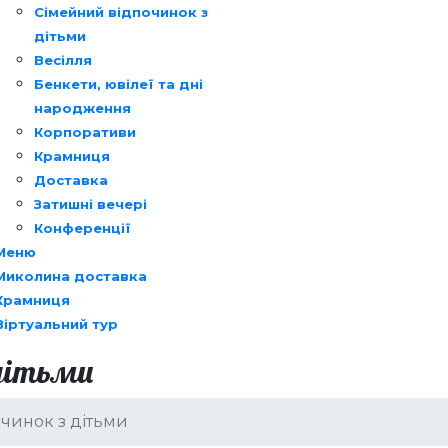
Сімейний відпочинок з
дітьми
Весілля
Бенкети, ювілеї та дні
народження
Корпоративи
Крамниця
Доставка
Затишні вечері
Конференції
Меню
Миколина доставка
Крамниця
Віртуальний тур
 дітьми
чинок з дітьми