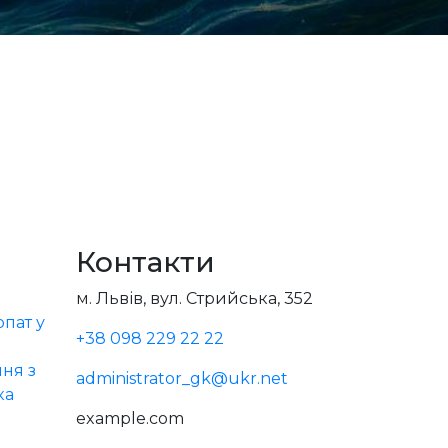
Контакти
м. Львів, вул. Стрийська, 352
пат у
+38 098 229 22 22
ня з
administrator_gk@ukr.net
ка
example.com