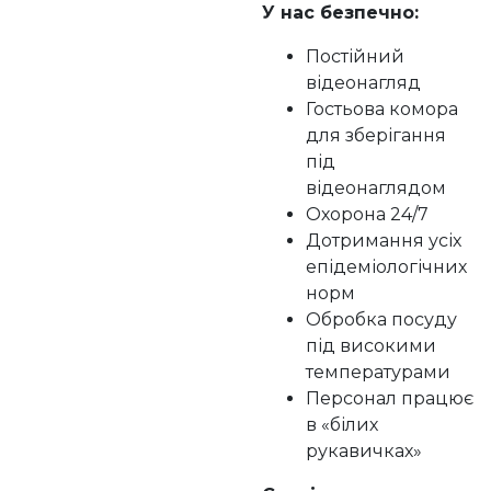
У нас безпечно:
Постійний
відеонагляд
Гостьова комора
для зберігання
під
відеонаглядом
Охорона 24/7
Дотримання усіх
епідеміологічних
норм
Обробка посуду
під високими
температурами
Персонал працює
в «білих
рукавичках»