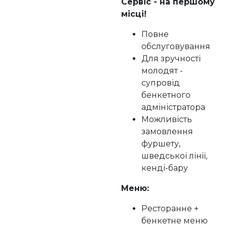
Сервіс - на першому
місці!
Повне
обслуговування
Для зручності
молодят -
супровід
бенкетного
адміністратора
Можливість
замовлення
фуршету,
шведської лінії,
кенді-бару
Меню:
Ресторанне +
бенкетне меню