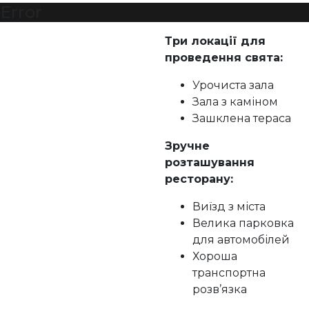
Error
Три локації для
проведення свята:
Урочиста зала
Зала з каміном
Зашклена тераса
Зручне
розташування
ресторану:
Виїзд з міста
Велика парковка
для автомобілей
Хороша
транспортна
розв’язка