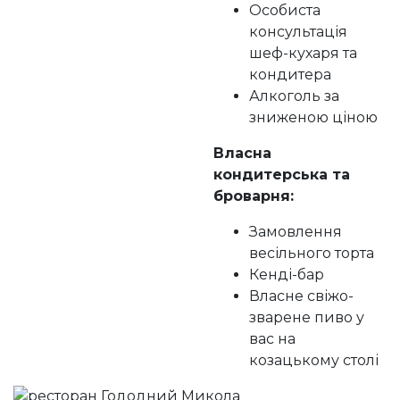
Особиста
консультація
шеф-кухаря та
кондитера
Алкоголь за
зниженою ціною
Власна
кондитерська та
броварня:
Замовлення
весільного торта
Кенді-бар
Власне свіжо-
зварене пиво у
вас на
козацькому столі