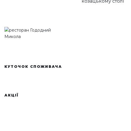
козацькому столі
КУТОЧОК СПОЖИВАЧА
Політика конфіденційності
Договір публічної оферти
АКЦІЇ
З 11.03 спробуй справжній смак Карпат у нашій
господі
Самовивіз замовлення з ресторану діє знижка 10%