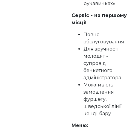
рукавичках»
Сервіс - на першому
місці!
Повне
обслуговування
Для зручності
молодят -
супровід
бенкетного
адміністратора
Можливість
замовлення
фуршету,
шведської лінії,
кенді-бару
Меню: