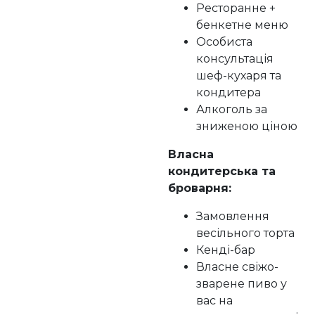
Ресторанне +
бенкетне меню
Особиста
консультація
шеф-кухаря та
кондитера
Алкоголь за
зниженою ціною
Власна
кондитерська та
броварня:
Замовлення
весільного торта
Кенді-бар
Власне свіжо-
зварене пиво у
вас на