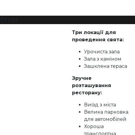
Error
Три локації для
проведення свята:
Урочиста зала
Зала з каміном
Зашклена тераса
Зручне
розташування
ресторану:
Виїзд з міста
Велика парковка
для автомобілей
Хороша
транспортна