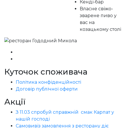
Кенді-бар
Власне свіжо-
зварене пиво у
вас на
козацькому столі
Куточок споживача
Політика конфіденційності
Договір публічної оферти
Акції
З 11.03 спробуй справжній смак Карпат у
нашій господі
Самовивіз замовлення з ресторану діє