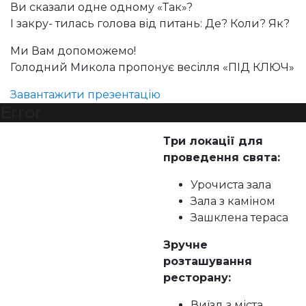
Ви сказали одне одному «Так»?
І закру- тилась голова від питань: Де? Коли? Як?
Ми Вам допоможемо!
Голодний Микола пропонує весілля «ПІД КЛЮЧ»
Завантажити презентацію
Error
Три локації для
проведення свята:
Урочиста зала
Зала з каміном
Зашклена тераса
Зручне
розташування
ресторану:
Виїзд з міста