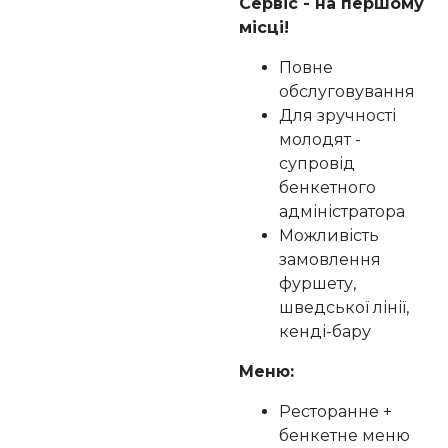
Сервіс - на першому
місці!
Повне
обслуговування
Для зручності
молодят -
супровід
бенкетного
адміністратора
Можливість
замовлення
фуршету,
шведської лінії,
кенді-бару
Меню:
Ресторанне +
бенкетне меню