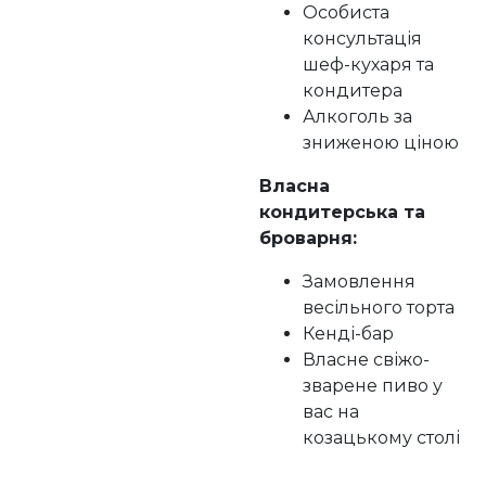
Особиста
консультація
шеф-кухаря та
кондитера
Алкоголь за
зниженою ціною
Власна
кондитерська та
броварня:
Замовлення
весільного торта
Кенді-бар
Власне свіжо-
зварене пиво у
вас на
козацькому столі