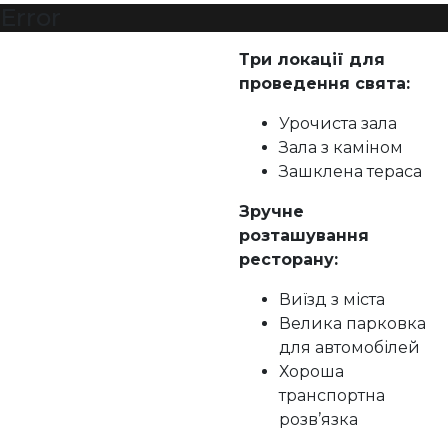
Error
Три локації для
проведення свята:
Урочиста зала
Зала з каміном
Зашклена тераса
Зручне
розташування
ресторану:
Виїзд з міста
Велика парковка
для автомобілей
Хороша
транспортна
розв’язка