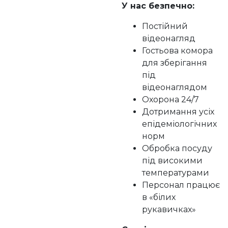
У нас безпечно:
Постійний
відеонагляд
Гостьова комора
для зберігання
під
відеонаглядом
Охорона 24/7
Дотримання усіх
епідеміологічних
норм
Обробка посуду
під високими
температурами
Персонал працює
в «білих
рукавичках»